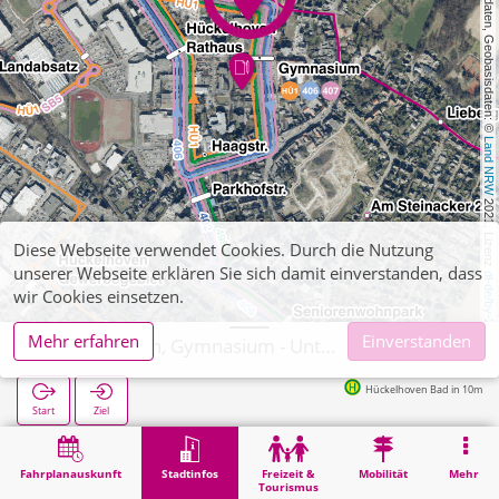
, Kartendaten, Geobasisdaten: © 
Land NRW
 2021, Lizenz 
Diese Webseite verwendet Cookies. Durch die Nutzung
unserer Webseite erklären Sie sich damit einverstanden, dass
dl-de/by-2-0
wir Cookies einsetzen.
Mehr erfahren
Einverstanden
Hückelhoven, Gymnasium - Unterstufengebäude
Hückelhoven Bad in 10m
Start
Ziel
Start
Stadtinfos
Ausbildung
Hückelhoven, Gymnasium - Unterstufengebäude
Fahrplanauskunft
Stadtinfos
Freizeit &
Mobilität
Mehr
Tourismus