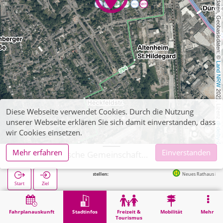
, Kartendaten, Geobasisdaten: © 
Land NRW
 2021, Lizenz 
Diese Webseite verwendet Cookies. Durch die Nutzung
unserer Webseite erklären Sie sich damit einverstanden, dass
dl-de/by-2-0
wir Cookies einsetzen.
Mehr erfahren
Einverstanden
Jülich, Städtische Gemeinschaftsschule Süd
Nächste Haltestellen:
Neues Rathaus in 225m
Start
Ziel
Start
Stadtinfos
Ausbildung
Jülich, Städtische Gemeinschaftsschule Süd
Fahrplanauskunft
Stadtinfos
Freizeit &
Mobilität
Mehr
Tourismus