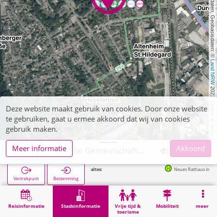
, Kartendaten, Geobasisdaten: © 
Land NRW
 2021, Lizenz 
Deze website maakt gebruik van cookies. Door onze website
te gebruiken, gaat u ermee akkoord dat wij van cookies
dl-de/by-2-0
gebruik maken.
Meer informatie
Akkoord
Jülich, Städtische Gemeinschaftsschule Süd
Neues Rathaus in 225m
Vertrekpunt
Bestemming
Start
Stadsinformatie
Opleiding
Jülich, Städtische Gemeinschaftsschule Süd
Reisinformatie
Stadsinformatie
Vrije tijd &
Mobiliteit
meer
toerisme