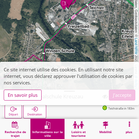
, Kartendaten, Geobasisdaten: © 
Land NRW
 2021, Lizenz 
Ce site internet utilise des cookies. En utilisant notre site
internet, vous déclarez approuver l'utilisation de cookies par
dl-de/by-2-0
nos services.
En savoir plus
J'accepte
Kreuzau, Realschule Kreuzau
Teichstraße in 183m
Départ
Destination
Démarrage
Informations sur la ville
Formation
Kreuzau, Realschule Kreuzau
Recherche de
Informations sur la
Loisirs et
Mobilité
plus
trajet
ville
tourisme