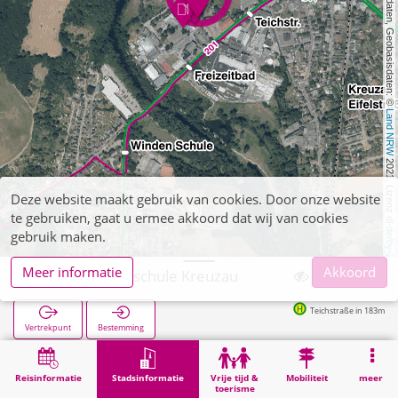
, Kartendaten, Geobasisdaten: © 
Land NRW
 2021, Lizenz 
Deze website maakt gebruik van cookies. Door onze website
te gebruiken, gaat u ermee akkoord dat wij van cookies
dl-de/by-2-0
gebruik maken.
Meer informatie
Akkoord
Kreuzau, Realschule Kreuzau
Teichstraße in 183m
Vertrekpunt
Bestemming
Start
Stadsinformatie
Opleiding
Kreuzau, Realschule Kreuzau
Reisinformatie
Stadsinformatie
Vrije tijd &
Mobiliteit
meer
toerisme