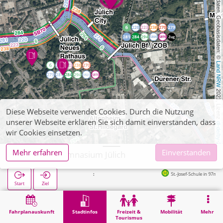
, Kartendaten, Geobasisdaten: © 
Land NRW
 2021, Lizenz 
Diese Webseite verwendet Cookies. Durch die Nutzung
unserer Webseite erklären Sie sich damit einverstanden, dass
dl-de/by-2-0
wir Cookies einsetzen.
Mehr erfahren
Einverstanden
Mädchengymnasium Jülich
St.-Josef-Schule in 97m
Start
Ziel
Start
Stadtinfos
Ausbildung
Mädchengymnasium Jülich
Fahrplanauskunft
Stadtinfos
Freizeit &
Mobilität
Mehr
Tourismus