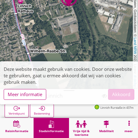
, Kartendaten, Geobasisdaten: © 
Land NRW
 2021, Lizenz 
Deze website maakt gebruik van cookies. Door onze website
te gebruiken, gaat u ermee akkoord dat wij van cookies
dl-de/by-2-0
gebruik maken.
Meer informatie
Akkoord
Polizeischule Linnich
Linnich Rurstaße in 437m
Vertrekpunt
Bestemming
Start
Stadsinformatie
Opleiding
Polizeischule Linnich
Reisinformatie
Stadsinformatie
Vrije tijd &
Mobiliteit
meer
toerisme