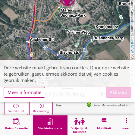
, Kartendaten, Geobasisdaten: © 
Land NRW
 2021, Lizenz 
Deze website maakt gebruik van cookies. Door onze website
te gebruiken, gaat u ermee akkoord dat wij van cookies
dl-de/by-2-0
gebruik maken.
Meer informatie
Akkoord
Probst-Grüber-Schule Stolberg
Liester Marie-Juchacz-Park in 131m
Vertrekpunt
Bestemming
Start
Stadsinformatie
Opleiding
Probst-Grüber-Schule Stolberg
Reisinformatie
Stadsinformatie
Vrije tijd &
Mobiliteit
meer
toerisme