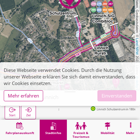
, Kartendaten, Geobasisdaten: © 
Land NRW
 2021, Lizenz 
Diese Webseite verwendet Cookies. Durch die Nutzung
unserer Webseite erklären Sie sich damit einverstanden, dass
dl-de/by-2-0
wir Cookies einsetzen.
Mehr erfahren
Einverstanden
Realschule Linnich
Linnich Schulzentrum in 180m
Start
Ziel
Start
Stadtinfos
Ausbildung
Realschule Linnich
Fahrplanauskunft
Stadtinfos
Freizeit &
Mobilität
Mehr
Tourismus