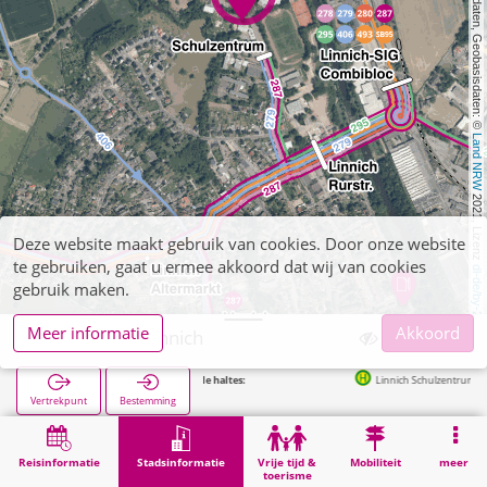
, Kartendaten, Geobasisdaten: © 
Land NRW
 2021, Lizenz 
Deze website maakt gebruik van cookies. Door onze website
te gebruiken, gaat u ermee akkoord dat wij van cookies
dl-de/by-2-0
gebruik maken.
Meer informatie
Akkoord
Realschule Linnich
Volgende haltes:
Linnich Schulzentrum in 180m
Vertrekpunt
Bestemming
Start
Stadsinformatie
Opleiding
Realschule Linnich
Reisinformatie
Stadsinformatie
Vrije tijd &
Mobiliteit
meer
toerisme