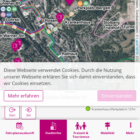
, Kartendaten, Geobasisdaten: © 
Land NRW
 2021, Lizenz 
Diese Webseite verwendet Cookies. Durch die Nutzung
unserer Webseite erklären Sie sich damit einverstanden, dass
dl-de/by-2-0
wir Cookies einsetzen.
Mehr erfahren
Einverstanden
Stolberg, Franziska Schevier Krankenpflegeschule
Krankenhaus (Parkplatz) in 127m
Start
Ziel
Start
Stadtinfos
Ausbildung
Stolberg, Franziska Schevier Krankenpflegeschule
Fahrplanauskunft
Stadtinfos
Freizeit &
Mobilität
Mehr
Tourismus