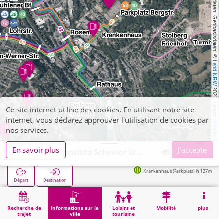
, Kartendaten, Geobasisdaten: © 
Land NRW
 2021, Lizenz 
Ce site internet utilise des cookies. En utilisant notre site
internet, vous déclarez approuver l'utilisation de cookies par
dl-de/by-2-0
nos services.
En savoir plus
J'accepte
Stolberg, Franziska Schevier Krankenpflegeschule
Krankenhaus (Parkplatz) in 127m
Départ
Destination
Démarrage
Informations sur la ville
Formation
Stolberg, Franziska Schevier Krankenpflegeschule
Recherche de
Informations sur la
Loisirs et
Mobilité
plus
trajet
ville
tourisme