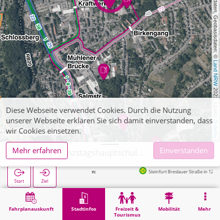
, Kartendaten, Geobasisdaten: © 
Land NRW
 2021, Lizenz 
Diese Webseite verwendet Cookies. Durch die Nutzung
unserer Webseite erklären Sie sich damit einverstanden, dass
dl-de/by-2-0
wir Cookies einsetzen.
Mehr erfahren
Einverstanden
Stolberg, Ganzstagshauptschule Kögelshäuserstraße
Steinfurt Breslauer Straße in 12m
Start
Ziel
Start
Stadtinfos
Ausbildung
Stolberg, Ganzstagshauptschule Kögelshäuserstraße
Fahrplanauskunft
Stadtinfos
Freizeit &
Mobilität
Mehr
Tourismus