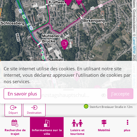
, Kartendaten, Geobasisdaten: © 
Land NRW
 2021, Lizenz 
Ce site internet utilise des cookies. En utilisant notre site
internet, vous déclarez approuver l'utilisation de cookies par
dl-de/by-2-0
nos services.
En savoir plus
J'accepte
Stolberg, Ganzstagshauptschule Kögelshäuserstraße
Steinfurt Breslauer Straße in 12m
Départ
Destination
Démarrage
Informations sur la ville
Formation
Stolberg, Ganzstagshauptschule Kögelshäuserstraße
Recherche de
Informations sur la
Loisirs et
Mobilité
plus
trajet
ville
tourisme