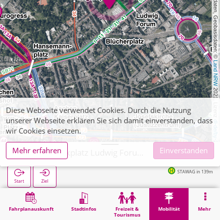
, Kartendaten, Geobasisdaten: © 
Land NRW
 2021, Lizenz 
Diese Webseite verwendet Cookies. Durch die Nutzung
unserer Webseite erklären Sie sich damit einverstanden, dass
dl-de/by-2-0
wir Cookies einsetzen.
Mehr erfahren
Einverstanden
Aachen, Parkplatz Ludwig Forum (APAG)
STAWAG in 139m
Start
Ziel
Start
Mobilität
APAG-Parkhäuser
Aachen, Parkplatz Ludwig Forum (APAG)
Fahrplanauskunft
Stadtinfos
Freizeit &
Mobilität
Mehr
Tourismus