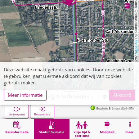
, Kartendaten, Geobasisdaten: © 
Land NRW
 2021, Lizenz 
Deze website maakt gebruik van cookies. Door onze website
te gebruiken, gaat u ermee akkoord dat wij van cookies
dl-de/by-2-0
gebruik maken.
Meer informatie
Akkoord
Übach-Palenberg, Übach Gemeinschaftshauptschule
Boscheln Brünestraße in 57m
Vertrekpunt
Bestemming
Start
Stadsinformatie
Opleiding
Übach-Palenberg, Übach Gemeinschaftshauptschule
Reisinformatie
Stadsinformatie
Vrije tijd &
Mobiliteit
meer
toerisme