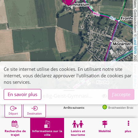
, Kartendaten, Geobasisdaten: © 
Land NRW
 2021, Lizenz 
Ce site internet utilise des cookies. En utilisant notre site
internet, vous déclarez approuver l'utilisation de cookies par
dl-de/by-2-0
nos services.
En savoir plus
J'accepte
Würselen, Heilig-Geist-Gymnasium HGG
Arrêts suivants:
Broichweiden Broich Gymnasium in 
Départ
Destination
Démarrage
Informations sur la ville
Formation
Würselen, Heilig-Geist-Gymnasium HGG
Recherche de
Informations sur la
Loisirs et
Mobilité
plus
trajet
ville
tourisme