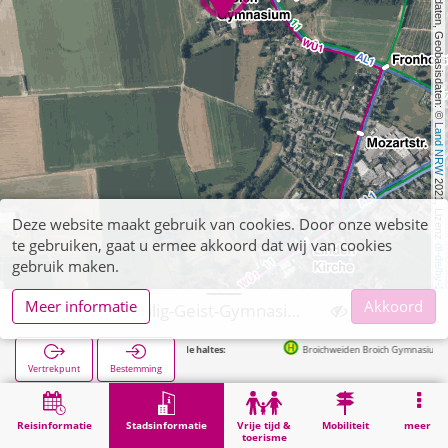
, Kartendaten, Geobasisdaten: © 
Land NRW
 2021, Lizenz 
Deze website maakt gebruik van cookies. Door onze website
te gebruiken, gaat u ermee akkoord dat wij van cookies
dl-de/by-2-0
gebruik maken.
Meer informatie
Akkoord
Würselen, Heilig-Geist-Gymnasium HGG
Volgende haltes:
Broichweiden Broich Gymnasium in 34m
Vertrekpunt
Bestemming
Start
Stadsinformatie
Opleiding
Würselen, Heilig-Geist-Gymnasium HGG
Reisinformatie
Stadsinformatie
Vrije tijd &
Mobiliteit
meer
toerisme