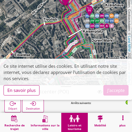
, Kartendaten, Geobasisdaten: © 
Land NRW
 2021, Lizenz 
Ce site internet utilise des cookies. En utilisant notre site
internet, vous déclarez approuver l'utilisation de cookies par
dl-de/by-2-0
nos services.
En savoir plus
J'accepte
Düren, Stadtcenter (POI)
Arrêts suivants:
Düren StadtCenter 
Départ
Destination
Démarrage
Loisirs et tourisme
Shopping
Düren, Stadtcenter (POI)
Recherche de
Informations sur la
Loisirs et
Mobilité
plus
trajet
ville
tourisme