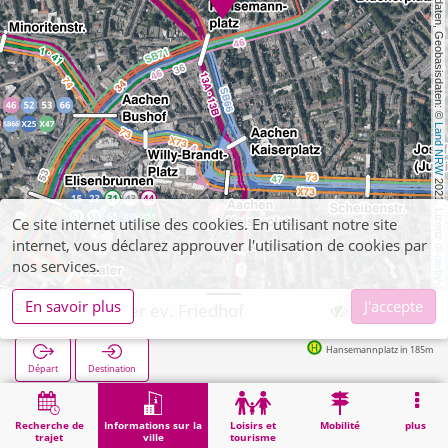
, Kartendaten, Geobasisdaten: © 
Land NRW
 2021, Lizenz 
Ce site internet utilise des cookies. En utilisant notre site
internet, vous déclarez approuver l'utilisation de cookies par
dl-de/by-2-0
nos services.
En savoir plus
J'accepte
Aachen, alter ev. Friedhof
Hansemannplatz in 185m
Départ
Destination
Démarrage
Informations sur la ville
Cimetières
Aachen, alter ev. Friedhof
Recherche de
Informations sur la
Loisirs et
Mobilité
plus
trajet
ville
tourisme