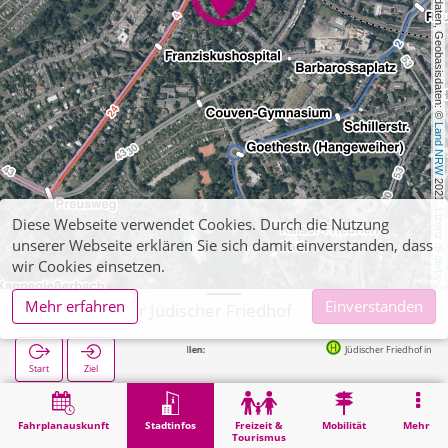
, Kartendaten, Geobasisdaten: © 
Land NRW
 2021, Lizenz 
Diese Webseite verwendet Cookies. Durch die Nutzung
unserer Webseite erklären Sie sich damit einverstanden, dass
dl-de/by-2-0
wir Cookies einsetzen.
Mehr erfahren
Einverstanden
Aachen, alter Jüdischer Friedhof
Jüdischer Friedhof in 88m
Start
Ziel
Start
Stadtinfos
Friedhöfe
Aachen, alter Jüdischer Friedhof
Fahrplanauskunft
Stadtinfos
Freizeit &
Mobilität
Mehr
Tourismus