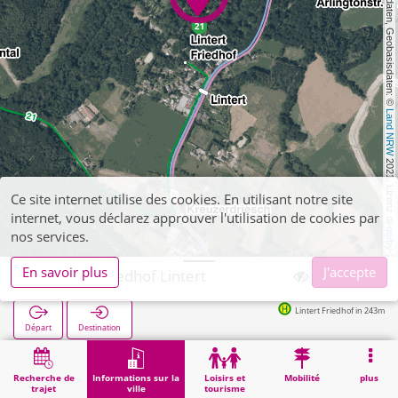
, Kartendaten, Geobasisdaten: © 
Land NRW
 2021, Lizenz 
Ce site internet utilise des cookies. En utilisant notre site
internet, vous déclarez approuver l'utilisation de cookies par
dl-de/by-2-0
nos services.
En savoir plus
J'accepte
Aachen, Friedhof Lintert
Lintert Friedhof in 243m
Départ
Destination
Démarrage
Informations sur la ville
Cimetières
Aachen, Friedhof Lintert
Recherche de
Informations sur la
Loisirs et
Mobilité
plus
trajet
ville
tourisme