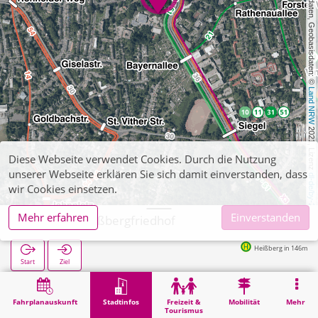
, Kartendaten, Geobasisdaten: © 
Land NRW
 2021, Lizenz 
Diese Webseite verwendet Cookies. Durch die Nutzung
unserer Webseite erklären Sie sich damit einverstanden, dass
dl-de/by-2-0
wir Cookies einsetzen.
Mehr erfahren
Einverstanden
Aachen, Heißbergfriedhof
Heißberg in 146m
Start
Ziel
Start
Stadtinfos
Friedhöfe
Aachen, Heißbergfriedhof
Fahrplanauskunft
Stadtinfos
Freizeit &
Mobilität
Mehr
Tourismus