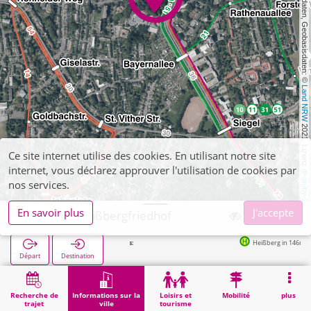
, Kartendaten, Geobasisdaten: © 
Land NRW
 2021, Lizenz 
Ce site internet utilise des cookies. En utilisant notre site
internet, vous déclarez approuver l'utilisation de cookies par
dl-de/by-2-0
nos services.
En savoir plus
J'accepte
Aachen, Heißbergfriedhof
Heißberg in 146m
Départ
Destination
Démarrage
Informations sur la ville
Cimetières
Aachen, Heißbergfriedhof
Recherche de
Informations sur la
Loisirs et
Mobilité
plus
trajet
ville
tourisme