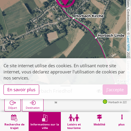
, Kartendaten, Geobasisdaten: © 
Land NRW
 2021, Lizenz 
Ce site internet utilise des cookies. En utilisant notre site
internet, vous déclarez approuver l'utilisation de cookies par
dl-de/by-2-0
nos services.
En savoir plus
J'accepte
Aachen, Horbach Friedhof
Horbach in 223m
Départ
Destination
Démarrage
Informations sur la ville
Cimetières
Aachen, Horbach Friedhof
Recherche de
Informations sur la
Loisirs et
Mobilité
plus
trajet
ville
tourisme