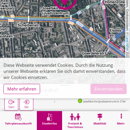
, Kartendaten, Geobasisdaten: © 
Land NRW
 2021, Lizenz 
Diese Webseite verwendet Cookies. Durch die Nutzung
unserer Webseite erklären Sie sich damit einverstanden, dass
dl-de/by-2-0
wir Cookies einsetzen.
Mehr erfahren
Einverstanden
Aachen, Ostfriedhof
Josefskirche (Justizzentrum) in 214m
Start
Ziel
Start
Stadtinfos
Friedhöfe
Aachen, Ostfriedhof
Fahrplanauskunft
Stadtinfos
Freizeit &
Mobilität
Mehr
Tourismus