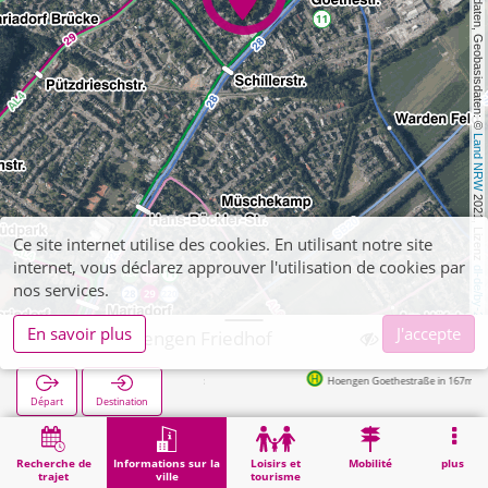
, Kartendaten, Geobasisdaten: © 
Land NRW
 2021, Lizenz 
Ce site internet utilise des cookies. En utilisant notre site
internet, vous déclarez approuver l'utilisation de cookies par
dl-de/by-2-0
nos services.
En savoir plus
J'accepte
Alsdorf, Hoengen Friedhof
Hoengen Goethestraße in 167m
Départ
Destination
Démarrage
Informations sur la ville
Cimetières
Alsdorf, Hoengen Friedhof
Recherche de
Informations sur la
Loisirs et
Mobilité
plus
trajet
ville
tourisme