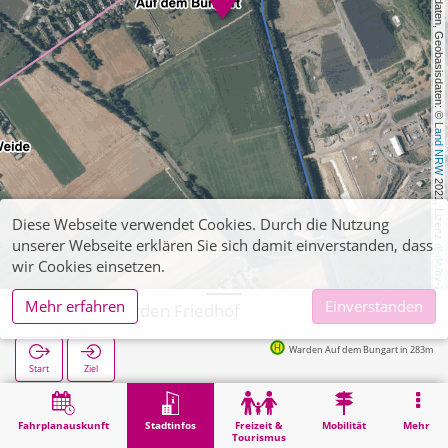
, Kartendaten, Geobasisdaten: © 
Land NRW
 2021, Lizenz 
Diese Webseite verwendet Cookies. Durch die Nutzung
unserer Webseite erklären Sie sich damit einverstanden, dass
dl-de/by-2-0
wir Cookies einsetzen.
Mehr erfahren
Einverstanden
Alsdorf, Warden Friedhof
Warden Auf dem Bungart in 283m
Start
Ziel
Start
Stadtinfos
Friedhöfe
Alsdorf, Warden Friedhof
Fahrplanauskunft
Stadtinfos
Freizeit &
Mobilität
Mehr
Tourismus