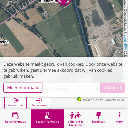
, Kartendaten, Geobasisdaten: © 
Land NRW
 2021, Lizenz 
Deze website maakt gebruik van cookies. Door onze website
te gebruiken, gaat u ermee akkoord dat wij van cookies
dl-de/by-2-0
gebruik maken.
Meer informatie
Akkoord
Alsdorf, Warden Friedhof
Warden Auf dem Bungart in 283m
Vertrekpunt
Bestemming
Start
Stadsinformatie
Begraafplaatsen
Alsdorf, Warden Friedhof
Reisinformatie
Stadsinformatie
Vrije tijd &
Mobiliteit
meer
toerisme