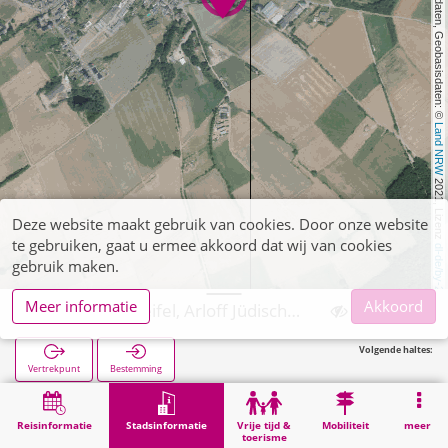
, Kartendaten, Geobasisdaten: © 
Land NRW
 2021, Lizenz 
Deze website maakt gebruik van cookies. Door onze website
te gebruiken, gaat u ermee akkoord dat wij van cookies
dl-de/by-2-0
gebruik maken.
Meer informatie
Akkoord
Bad Münstereifel, Arloff Jüdischer Friedhof
Volgende haltes:
Vertrekpunt
Bestemming
Start
Stadsinformatie
Begraafplaatsen
Bad Münstereifel, Arloff Jüdischer Friedhof
Reisinformatie
Stadsinformatie
Vrije tijd &
Mobiliteit
meer
toerisme