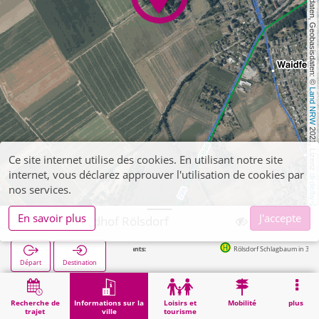
, Kartendaten, Geobasisdaten: © 
Land NRW
 2021, Lizenz 
Ce site internet utilise des cookies. En utilisant notre site
internet, vous déclarez approuver l'utilisation de cookies par
dl-de/by-2-0
nos services.
En savoir plus
J'accepte
Düren, Friedhof Rölsdorf
Rölsdorf Schlagbaum in 338m
Départ
Destination
Démarrage
Informations sur la ville
Cimetières
Düren, Friedhof Rölsdorf
Recherche de
Informations sur la
Loisirs et
Mobilité
plus
trajet
ville
tourisme