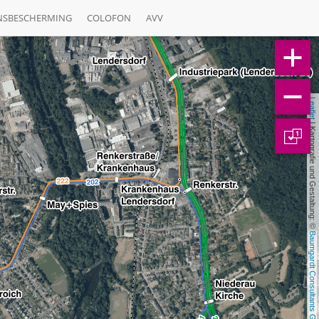
NSBESCHERMING
COLOFON
AVV
Leaflet
 | Kartografie und Gestaltung: © 
1
Baumgardt Consultants GbR