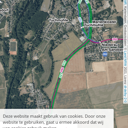
, Kartendaten, Geobasisdaten: © 
Land NRW
 2021, Lizenz 
dl-de/by-2-0
Deze website maakt gebruik van cookies. Door onze
website te gebruiken, gaat u ermee akkoord dat wij