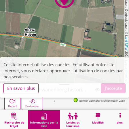
, Kartendaten, Geobasisdaten: © 
Land NRW
 2021, Lizenz 
Ce site internet utilise des cookies. En utilisant notre site
internet, vous déclarez approuver l'utilisation de cookies par
dl-de/by-2-0
nos services.
En savoir plus
J'accepte
Erkelenz, Schwanenberg historischer jüd. Friedhof
Genhof Genhofer Mühlenweg in 258m
Départ
Destination
Démarrage
Informations sur la ville
Cimetières
Erkelenz, Schwanenberg historischer jüd. Friedhof
Recherche de
Informations sur la
Loisirs et
Mobilité
plus
trajet
ville
tourisme