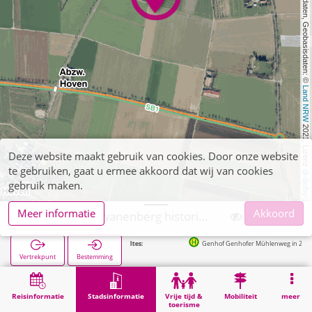
, Kartendaten, Geobasisdaten: © 
Land NRW
 2021, Lizenz 
Deze website maakt gebruik van cookies. Door onze website
te gebruiken, gaat u ermee akkoord dat wij van cookies
dl-de/by-2-0
gebruik maken.
Meer informatie
Akkoord
Erkelenz, Schwanenberg historischer jüd. Friedhof
Volgende haltes:
Genhof Genhofer Mühlenweg in 258m
Vertrekpunt
Bestemming
Start
Stadsinformatie
Begraafplaatsen
Erkelenz, Schwanenberg historischer jüd. Friedhof
Reisinformatie
Stadsinformatie
Vrije tijd &
Mobiliteit
meer
toerisme