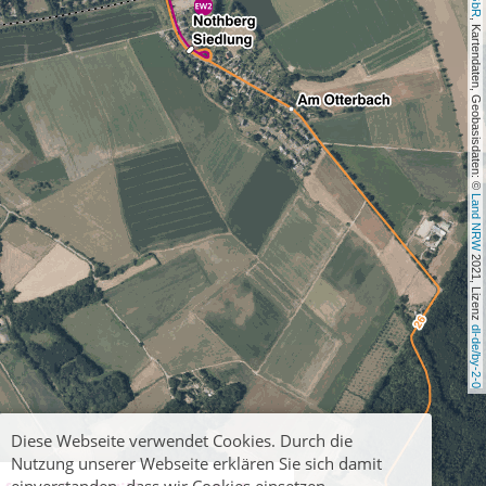
, Kartendaten, Geobasisdaten: © 
Land NRW
 2021, Lizenz 
dl-de/by-2-0
Diese Webseite verwendet Cookies. Durch die
Nutzung unserer Webseite erklären Sie sich damit