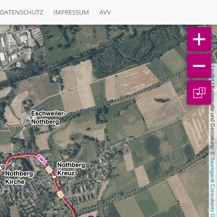
DATENSCHUTZ
IMPRESSUM
AVV
Leaflet
 | Kartografie und Gestaltung: © 
1
Baumgardt Consultants GbR