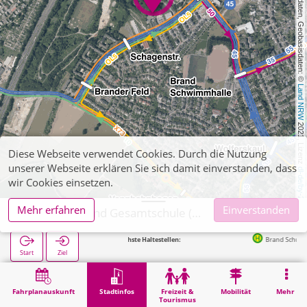
, Kartendaten, Geobasisdaten: © 
Land NRW
 2021, Lizenz 
Diese Webseite verwendet Cookies. Durch die Nutzung
unserer Webseite erklären Sie sich damit einverstanden, dass
dl-de/by-2-0
wir Cookies einsetzen.
Mehr erfahren
Einverstanden
Aachen, Brand Gesamtschule (POI)
Nächste Haltestellen:
Brand Schulzentrum in 213m
Start
Ziel
Start
Stadtinfos
Ausbildung
Aachen, Brand Gesamtschule (POI)
Fahrplanauskunft
Stadtinfos
Freizeit &
Mobilität
Mehr
Tourismus