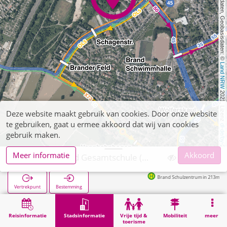
, Kartendaten, Geobasisdaten: © 
Land NRW
 2021, Lizenz 
Deze website maakt gebruik van cookies. Door onze website
te gebruiken, gaat u ermee akkoord dat wij van cookies
dl-de/by-2-0
gebruik maken.
Meer informatie
Akkoord
Aachen, Brand Gesamtschule (POI)
Brand Schulzentrum in 213m
Vertrekpunt
Bestemming
Start
Stadsinformatie
Opleiding
Aachen, Brand Gesamtschule (POI)
Reisinformatie
Stadsinformatie
Vrije tijd &
Mobiliteit
meer
toerisme