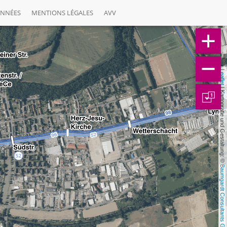
ONNÉES
MENTIONS LÉGALES
AVV
Leaflet
 | Kartografie und Gestaltung: © 
1
Baumgardt Consultants GbR