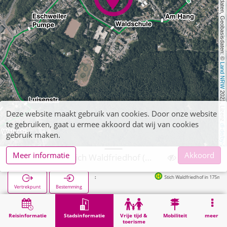
, Kartendaten, Geobasisdaten: © 
Land NRW
 2021, Lizenz 
Deze website maakt gebruik van cookies. Door onze website
te gebruiken, gaat u ermee akkoord dat wij van cookies
dl-de/by-2-0
gebruik maken.
Meer informatie
Akkoord
Eschweiler, Stich Waldfriedhof (POI)
Stich Waldfriedhof in 175m
Vertrekpunt
Bestemming
Start
Stadsinformatie
Begraafplaatsen
Eschweiler, Stich Waldfriedhof (POI)
Reisinformatie
Stadsinformatie
Vrije tijd &
Mobiliteit
meer
toerisme