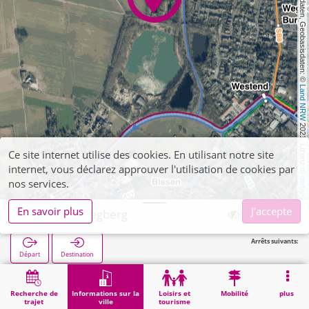
, Kartendaten, Geobasisdaten: © 
Land NRW
 2021, Lizenz 
Ce site internet utilise des cookies. En utilisant notre site
internet, vous déclarez approuver l'utilisation de cookies par
dl-de/by-2-0
nos services.
En savoir plus
J'accepte
Friedhof Wegberg
Arrêts suivants:
Départ
Destination
Démarrage
Informations sur la ville
Cimetières
Friedhof Wegberg
Recherche de
Informations sur la
Loisirs et
Mobilité
plus
trajet
ville
tourisme