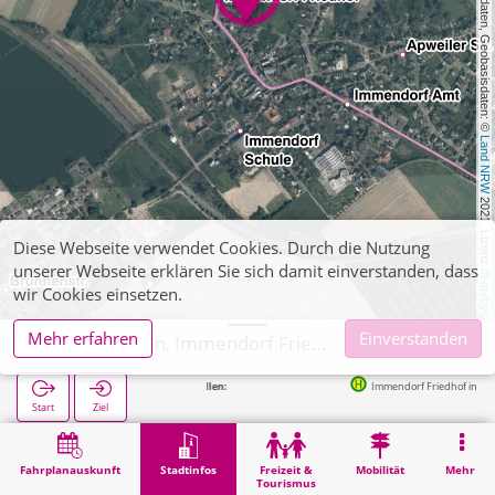
, Kartendaten, Geobasisdaten: © 
Land NRW
 2021, Lizenz 
Diese Webseite verwendet Cookies. Durch die Nutzung
unserer Webseite erklären Sie sich damit einverstanden, dass
dl-de/by-2-0
wir Cookies einsetzen.
Mehr erfahren
Einverstanden
Geilenkirchen, Immendorf Friedhof (POI)
Nächste Haltestellen:
Immendorf Friedhof in 87m
Start
Ziel
Start
Stadtinfos
Friedhöfe
Geilenkirchen, Immendorf Friedhof (POI)
Fahrplanauskunft
Stadtinfos
Freizeit &
Mobilität
Mehr
Tourismus