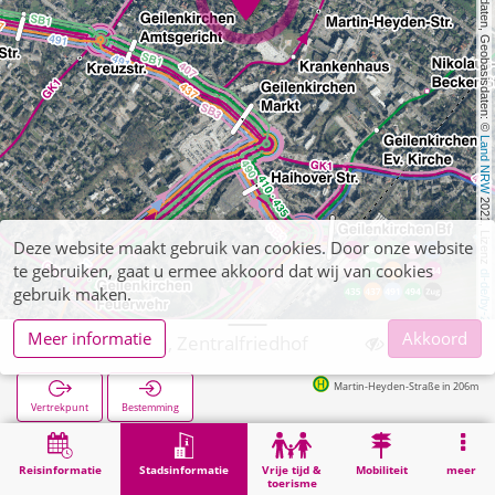
, Kartendaten, Geobasisdaten: © 
Land NRW
 2021, Lizenz 
Deze website maakt gebruik van cookies. Door onze website
te gebruiken, gaat u ermee akkoord dat wij van cookies
dl-de/by-2-0
gebruik maken.
Meer informatie
Akkoord
Geilenkirchen, Zentralfriedhof
Martin-Heyden-Straße in 206m
Vertrekpunt
Bestemming
Start
Stadsinformatie
Begraafplaatsen
Geilenkirchen, Zentralfriedhof
Reisinformatie
Stadsinformatie
Vrije tijd &
Mobiliteit
meer
toerisme