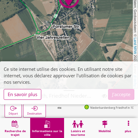
, Kartendaten, Geobasisdaten: © 
Land NRW
 2021, Lizenz 
Ce site internet utilise des cookies. En utilisant notre site
internet, vous déclarez approuver l'utilisation de cookies par
dl-de/by-2-0
nos services.
En savoir plus
J'accepte
Herzogenrath, Friedhof Niederbardenberg
Niederbardenberg Friedhof in 105m
Départ
Destination
Démarrage
Informations sur la ville
Cimetières
Herzogenrath, Friedhof Niederbardenberg
Recherche de
Informations sur la
Loisirs et
Mobilité
plus
trajet
ville
tourisme