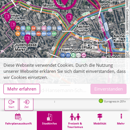
, Kartendaten, Geobasisdaten: © 
Land NRW
 2021, Lizenz 
Diese Webseite verwendet Cookies. Durch die Nutzung
unserer Webseite erklären Sie sich damit einverstanden, dass
dl-de/by-2-0
wir Cookies einsetzen.
Mehr erfahren
Einverstanden
Aachen, David-Hansemann-Schule - Städt. Realschule
Eurogress in 201m
Start
Ziel
Start
Stadtinfos
Ausbildung
Aachen, David-Hansemann-Schule - Städt. Realschule
Fahrplanauskunft
Stadtinfos
Freizeit &
Mobilität
Mehr
Tourismus