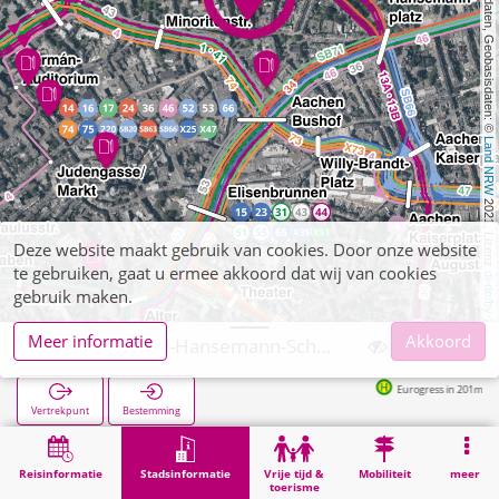
, Kartendaten, Geobasisdaten: © 
Land NRW
 2021, Lizenz 
Deze website maakt gebruik van cookies. Door onze website
te gebruiken, gaat u ermee akkoord dat wij van cookies
dl-de/by-2-0
gebruik maken.
Meer informatie
Akkoord
Aachen, David-Hansemann-Schule - Städt. Realschule
Eurogress in 201m
Vertrekpunt
Bestemming
Start
Stadsinformatie
Opleiding
Aachen, David-Hansemann-Schule - Städt. Realschule
Reisinformatie
Stadsinformatie
Vrije tijd &
Mobiliteit
meer
toerisme