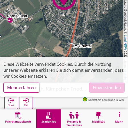
, Kartendaten, Geobasisdaten: © 
Land NRW
 2021, Lizenz 
Diese Webseite verwendet Cookies. Durch die Nutzung
unserer Webseite erklären Sie sich damit einverstanden, dass
dl-de/by-2-0
wir Cookies einsetzen.
Mehr erfahren
Einverstanden
Herzogenrath, Kämpchen Friedhof
Kohlscheid Kämpchen in 92m
Start
Ziel
Start
Stadtinfos
Friedhöfe
Herzogenrath, Kämpchen Friedhof
Fahrplanauskunft
Stadtinfos
Freizeit &
Mobilität
Mehr
Tourismus