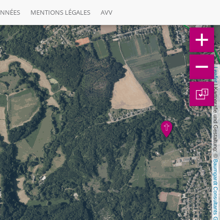
ONNÉES
MENTIONS LÉGALES
AVV
Leaflet
 | Kartografie und Gestaltung: © 
1
Baumgardt Consultants GbR