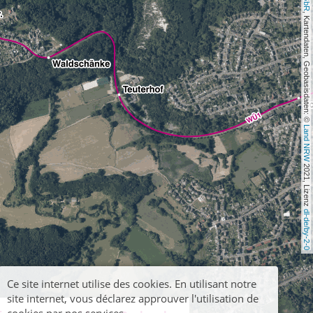
, Kartendaten, Geobasisdaten: © 
Land NRW
 2021, Lizenz 
dl-de/by-2-0
Ce site internet utilise des cookies. En utilisant notre
site internet, vous déclarez approuver l'utilisation de