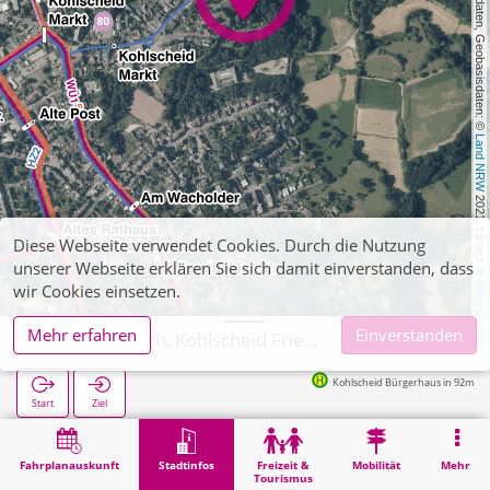
, Kartendaten, Geobasisdaten: © 
Land NRW
 2021, Lizenz 
Diese Webseite verwendet Cookies. Durch die Nutzung
unserer Webseite erklären Sie sich damit einverstanden, dass
dl-de/by-2-0
wir Cookies einsetzen.
Mehr erfahren
Einverstanden
Herzogenrath, Kohlscheid Friedhof
Kohlscheid Bürgerhaus in 92m
Start
Ziel
Start
Stadtinfos
Friedhöfe
Herzogenrath, Kohlscheid Friedhof
Fahrplanauskunft
Stadtinfos
Freizeit &
Mobilität
Mehr
Tourismus