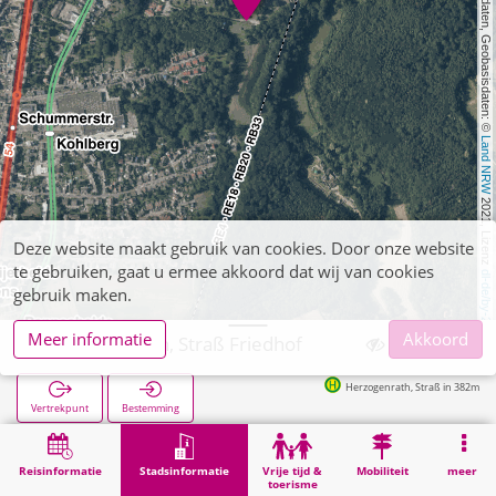
, Kartendaten, Geobasisdaten: © 
Land NRW
 2021, Lizenz 
Deze website maakt gebruik van cookies. Door onze website
te gebruiken, gaat u ermee akkoord dat wij van cookies
dl-de/by-2-0
gebruik maken.
Meer informatie
Akkoord
Herzogenrath, Straß Friedhof
Herzogenrath, Straß in 382m
Vertrekpunt
Bestemming
Start
Stadsinformatie
Begraafplaatsen
Herzogenrath, Straß Friedhof
Reisinformatie
Stadsinformatie
Vrije tijd &
Mobiliteit
meer
toerisme