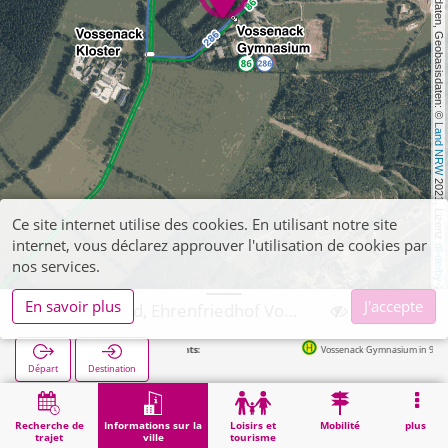
, Kartendaten, Geobasisdaten: © 
Land NRW
 2021, Lizenz 
Ce site internet utilise des cookies. En utilisant notre site
internet, vous déclarez approuver l'utilisation de cookies par
dl-de/by-2-0
nos services.
En savoir plus
J'accepte
Hürtgenwald, Ehrenfriedhof Vossenack
Vossenack Gymnasium in 92m
Départ
Destination
Démarrage
Informations sur la ville
Cimetières
Hürtgenwald, Ehrenfriedhof Vossenack
Recherche de
Informations sur la
Loisirs et
Mobilité
plus
trajet
ville
tourisme